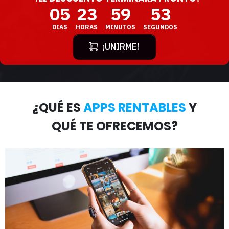
05
23
59
51
DIAS
HORAS
MINUTOS
SEGUNDOS
¡UNIRME!
¿QUÉ ES
APPS RENTABLES
Y
QUÉ TE OFRECEMOS?