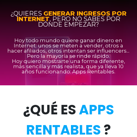
¿QUIERES
GENERAR INGRESOS POR
INTERNET
, PERO NO SABES POR
DÓNDE EMPEZAR?
Hoy todo mundo quiere ganar dinero en
Internet: unos se meten a vender, otros a
hacer afiliados, otros intentan ser influencers...
Pero la mayoría se rinde rápido.
Hoy quiero mostrarte una forma diferente,
más sencilla y más realista, que ya lleva 10
años funcionando: Apps Rentables.
¿QUÉ ES
APPS
RENTABLES
?