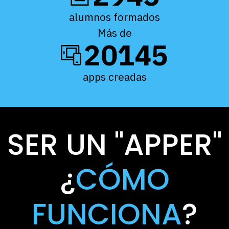
alumnos formados
Más de
20145
apps creadas
SER UN "APPER"
¿
CÓMO
FUNCIONA
?